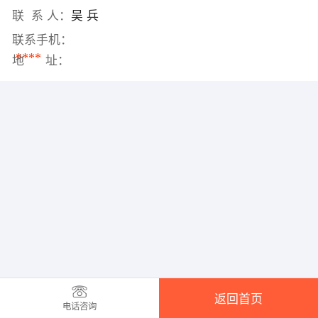
联 系 人：
吴 兵
联系手机：
****
地 址：
返回首页
电话咨询